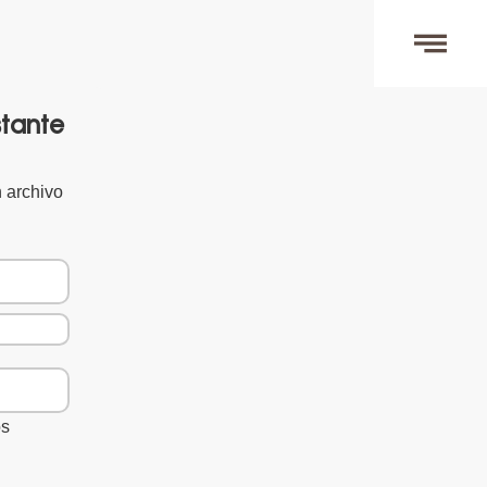
stante
n archivo
os