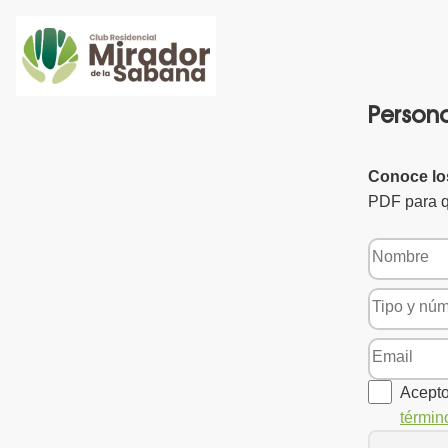
Persona
Conoce los
PDF para q
Acepto
términ